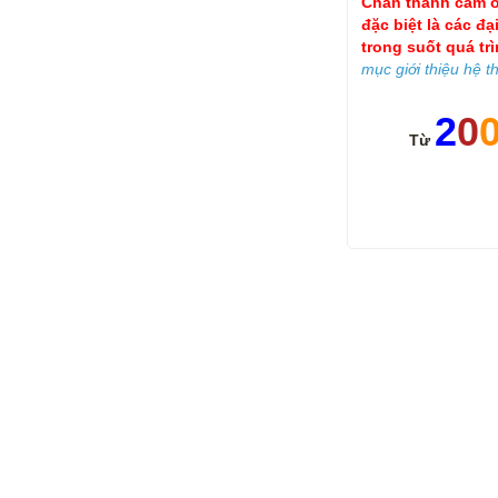
Chân thành cảm ơn
đặc biệt là các đạ
trong suốt quá tr
mục giới thiệu hệ t
2
0
Từ