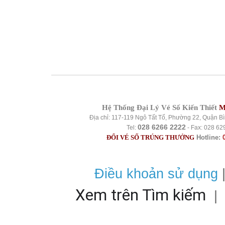
Hệ Thống Đại Lý Vé Số Kiến Thiết
M
Địa chỉ: 117-119 Ngô Tất Tố, Phường 22, Quận B
028 6266 2222
Tel:
- Fax: 028 6
ĐỔI VÉ SỐ TRÚNG THƯỞNG
Hotline:
Điều khoản sử dụng
|
Xem trên Tìm kiếm